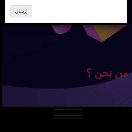
إرسال
من نحن ؟