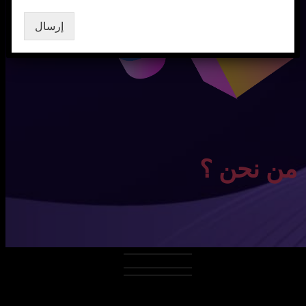
إرسال
من نحن ؟