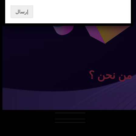
إرسال
من نحن ؟