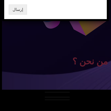
إرسال
من نحن ؟