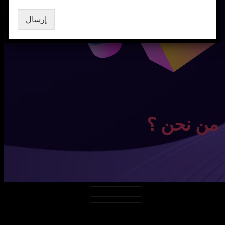
إرسال
من نحن ؟