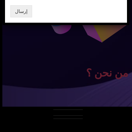
إرسال
من نحن ؟